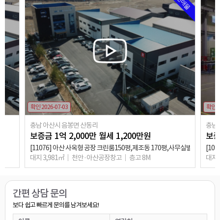
추천매물
확인 2026-07-03
확인 2
충남 아산시 음봉면 산동리
충남
보증금
1
억
2,000
만
월세
1,200
만원
보
[11076] 아산 사옥형 공장 크린룸150평,제조동 170평,사무실별도
[10
대지 3,981㎡
천안·아산공장창고
층고 8M
대지 
상담완료
애견호텔할껀데 여기는 가능한가요?
○○○
0**-****-****
간편 상담 문의
상담완료
보다 쉽고 빠르게 문의를 남겨보세요!
관심있습니다~
○○○
0**-****-****