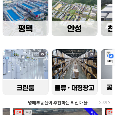
49
33
번역
명예부동산이 추천하는 최신 매물
더보기
전속
추천
전속