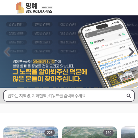
229
160