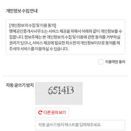
개인정보 수집 안내
[개인정보의 수집 및 이용 동의]
명예공인중개사사무소는 서비스 제공을 위해서 아래와 같이 개인정보를 수
집합니다. 정보주체는 본 개인정보의 수집 및 이용에 관한 동의를 거부하실
권리가 있으나, 서비스 제공에 필요한 최소한의 개인정보이므로 동의를 해
주셔야 서비스를 이용하실 수 있습니다.
• 수집하려는 개인 정보 항목: 휴대폰 번호
이용약관 동의
• 개인정보의 수집 목적: 문의신청
• 개인정보의 보유기간: 사용 후 바로 삭제
[개인정보 제3자 제공 동의]
자동 글쓰기 방지
명예공인중개사사무소는 서비스 제공을 위해서 아래와 같이 개 인정보를
수집합니다. 정보주체는 본 개인 정보의 수집 및 이용에 관한 동의를 거부하
실 권리가 있으나, 서비 스 제공에 필요한 최소한의 개인정보이므로 동의를
해 주셔야 서비스를 이용하실 수 있습니다.
다른 문자 보기
• 개인정보를 제공받는 자 : 명예공인중개사사무소
• 개인정보를 제공받는 자의 개인정보 이용 목적 : 매물중개목적
• 제공하는 개인정보의 항목 : 휴대폰 번호