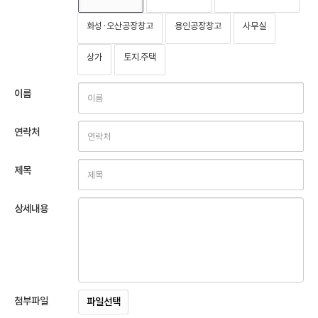
화성·오산공장창고
용인공장창고
사무실
상가
토지.주택
이름
연락처
제목
상세내용
첨부파일
파일선택