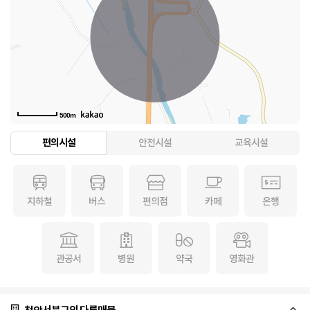
500m
편의시설
안전시설
교육시설
지하철
버스
편의점
카페
은행
관공서
병원
약국
영화관