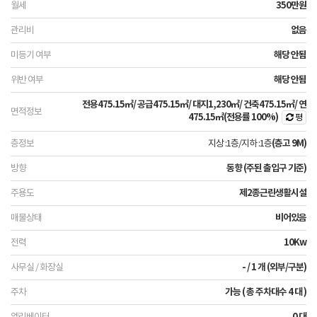
350만원
없음
해당 안됨
해당 안됨
전용
475.15㎡
/ 공급
475.15㎡
/ 대지
1,230㎡
/ 건축
475.15㎡
/ 연
475.15㎡
(전용률 100%)
평
지상 :1층
/
지하 :1층
(층고 9M)
동향 (주된 출입구 기준)
제2종근린생활시설
비어있음
10Kw
- / 1 개 (외부/구분)
가능 ( 총 주차대수 4 대 )
0 대