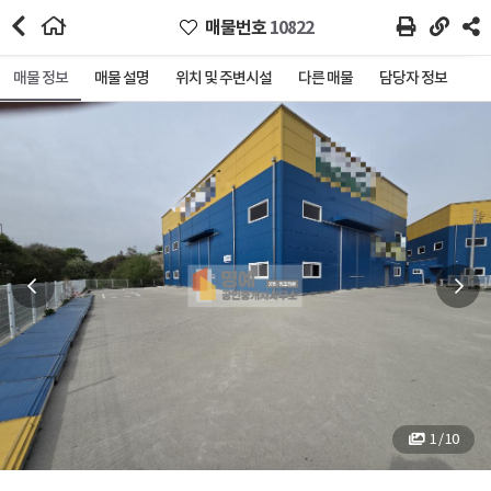
매물번호
10822
매물 정보
매물 설명
위치 및 주변시설
다른 매물
담당자 정보
1 / 10