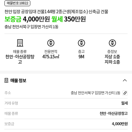
매물번호 10822
천안 입장 공장임대 건물144평 2종근생(제조업소) 신축급 건물
보증금
4,000
만원
월세
350
만원
충남 천안서북구 입장면 가산리 1동
매물 종류
전용면적
층고
층정보
천안·아산공장창
475.15㎡
9M
지상 :1층
고
지하 :1층
매물 정보
충남 천안서북구 입장면 가산리 1동
월세
천안·아산공장창고
4,000만원