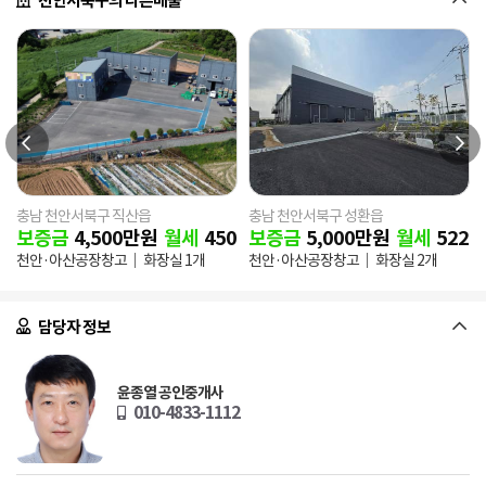
천안서북구의 다른매물
충남 천안서북구 직산읍
충남 천안서북구 성환읍
0
만원
보증금
4,500
만원
월세
450
만원
보증금
5,000
만원
월세
522
만
 1개
천안·아산공장창고
화장실 1개
천안·아산공장창고
화장실 2개
담당자 정보
윤종열 공인중개사
010-4833-1112