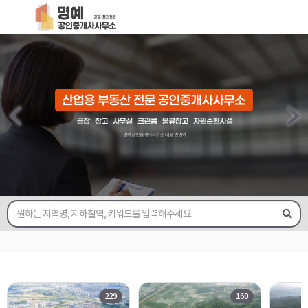
229
160