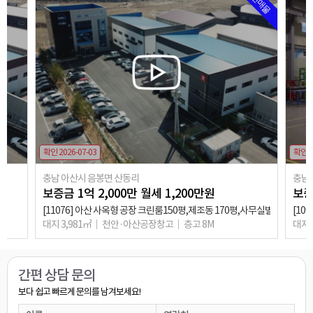
추천매물
확인 2026-07-03
확인 2
충남 아산시 음봉면 산동리
충남
보증금
1
억
2,000
만
월세
1,200
만원
보
[11076] 아산 사옥형 공장 크린룸150평,제조동 170평,사무실별도
[10
대지 3,981㎡
천안·아산공장창고
층고 8M
대지 
상담완료
관심있습니다~
○○○
0**-****-****
간편 상담 문의
상담완료
보다 쉽고 빠르게 문의를 남겨보세요!
임대문의드려요
○○○
0**-****-****