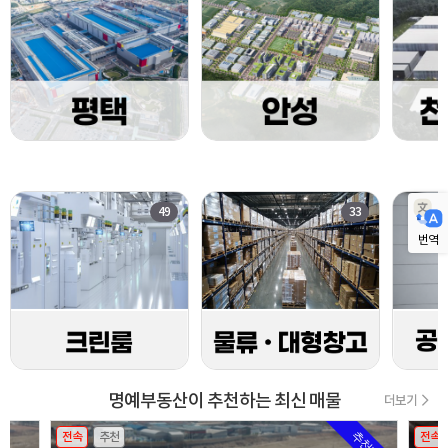
49
33
번역
명예부동산이 추천하는 최신 매물
더보기
전속
추천
전속