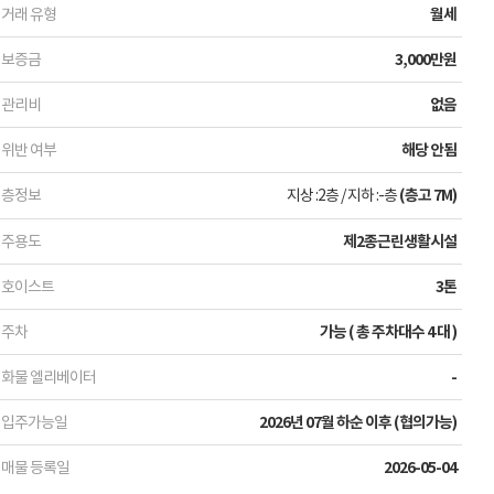
거래 유형
월세
보증금
3,000만원
관리비
없음
위반 여부
해당 안됨
층정보
지상 :2층
/
지하 :-층
(층고 7M)
주용도
제2종근린생활시설
호이스트
3톤
주차
가능 ( 총 주차대수 4 대 )
화물 엘리베이터
-
입주가능일
2026년 07월 하순 이후 (협의가능)
매물 등록일
2026-05-04