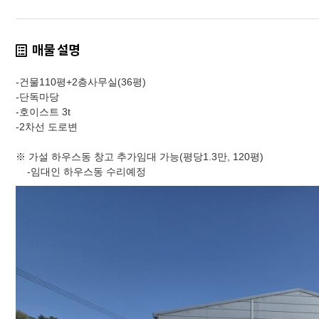
매물 설명
-건물110평+2층사무실(36평)
-단독마당
-호이스트 3t
-2차선 도로변
※ 가설 하우스동 창고 추가임대 가능(평당1.3만, 120평)
-임대인 하우스동 수리예정