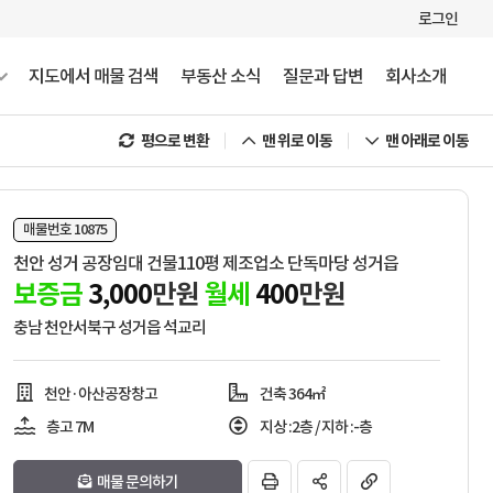
로그인
지도에서 매물 검색
부동산 소식
질문과 답변
회사소개
평으로 변환
맨 위로 이동
맨 아래로 이동
매물번호 10875
천안 성거 공장임대 건물110평 제조업소 단독마당 성거읍
보증금
3,000
만원
월세
400
만원
충남 천안서북구 성거읍 석교리
천안·아산공장창고
건축 364㎡
층고 7M
지상 :2층
/
지하 :-층
매물 문의하기