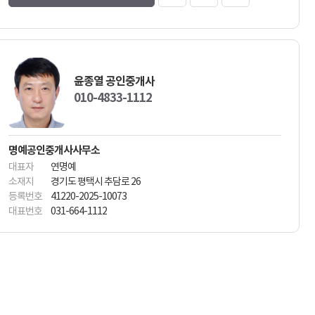
윤종열 공인중개사
010-4833-1112
명예공인중개사사무소
대표자
연명예
소재지
경기도 평택시 추담로 26
등록번호
41220-2025-10073
대표번호
031-664-1112