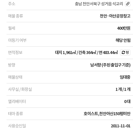
주소
충남 천안서북구 성거읍 석교리
매물 종류
천안·아산공장창고
월세
400만원
미등기 여부
해당 안됨
면적정보
대지
1,961㎡
/ 건축
364㎡
/ 연
483.44㎡
평
방향
남서향 (주된 출입구 기준)
매물상태
임대중
사무실 / 화장실
1 개 / 1 개
엘리베이터
0 대
테마 종류
호이스트,천안아산150평미만
사용승인일
2011-11-01