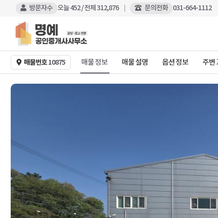
방문자수
오늘
452
/ 전체
312,876
문의전화
031-664-1112
매물 정보
매물 설명
옵션 정보
주변
매물번호
10875