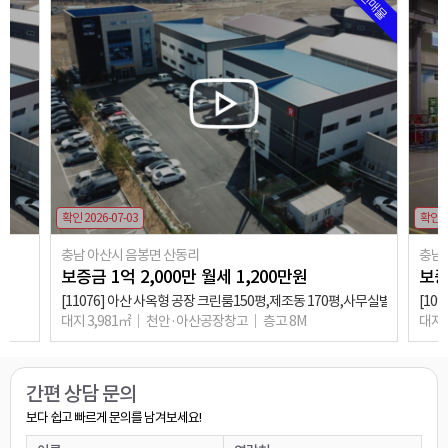
추천매물
확인 2026-07-03
확인 2
충남 아산시 음봉면 산동리
충남
보증금
1
억
2,000
만
월세
1,200
만원
보
[11076] 아산 사옥형 공장 크린룸150평,제조동 170평,사무실별도
[10
대지 3,981㎡
천안·아산공장창고
층고 8M
대지 
상담완료
애견호텔할껀데 여기는 가능한가요?
○○○
0**-****-****
상담완료
관심있습니다~
○○○
0**-****-****
간편 상담 문의
상담완료
보다 쉽고 빠르게 문의를 남겨보세요!
임대문의드려요
○○○
0**-****-****