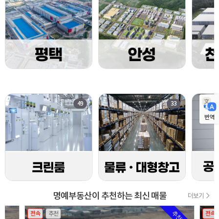
49
33
번역
명예부동산이 추천하는 최신 매물
더보기
전속
추천
전속