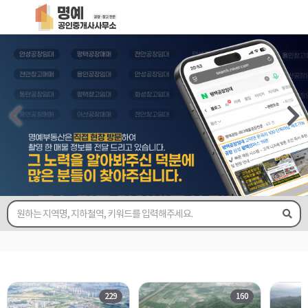
229
160