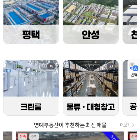
49
33
번역
명예부동산이 추천하는 최신 매물
더보기
전속
추천
전속