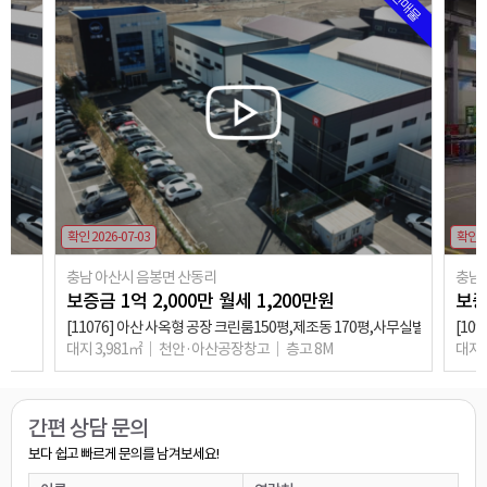
추천매물
확인 2026-07-03
확인 2
충남 아산시 음봉면 산동리
충남
보증금
1
억
2,000
만
월세
1,200
만원
보
[11076] 아산 사옥형 공장 크린룸150평,제조동 170평,사무실별도
[10
대지 3,981㎡
천안·아산공장창고
층고 8M
대지 
상담완료
애견호텔할껀데 여기는 가능한가요?
○○○
0**-****-****
상담완료
관심있습니다~
○○○
0**-****-****
간편 상담 문의
상담완료
보다 쉽고 빠르게 문의를 남겨보세요!
임대문의드려요
○○○
0**-****-****