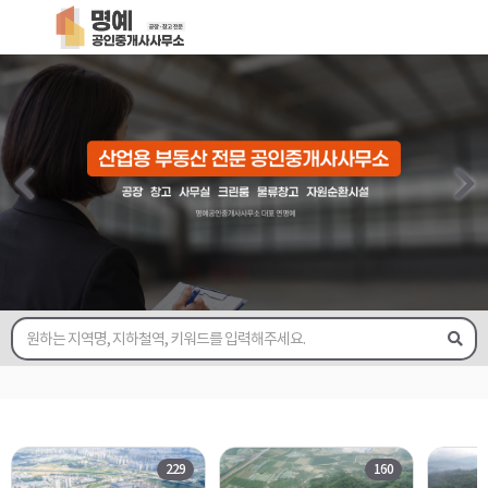
229
160