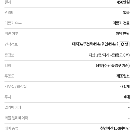
450만원
없음
미등기 건물
해당 안됨
대지
3㎡
/ 건축
494㎡
/ 연
494㎡
평
지상 :1층
/
지하 :-층
(층고 8M)
남향 (주된 출입구 기준)
제조업소
- / 1 개
4 대
-
-
천안아산150평미만