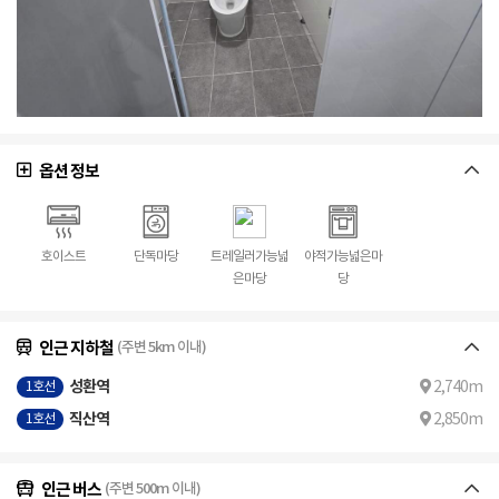
옵션 정보
호이스트
단독마당
트레일러가능넓
야적가능넓은마
은마당
당
인근 지하철
(주변 5km 이내)
성환역
2,740m
1호선
직산역
2,850m
1호선
인근 버스
(주변 500m 이내)