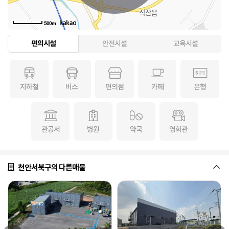
500m
편의시설
안전시설
교육시설
지하철
버스
편의점
카페
은행
관공서
병원
약국
영화관
천안서북구의 다른매물