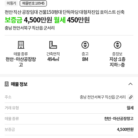
미등기
매물번호 10945
천안 직산 공장임대 건물150평대 단독마당 대형차진입 호이스트 신축
보증금
4,500
만원
월세
450
만원
충남 천안서북구 직산읍 군서리
매물 종류
건축면적
층고
층정보
천안·아산공장창
494㎡
8M
지상 :1층
고
지하 :-층
매물 정보
충남 천안서북구 직산읍 군서리
월세
천안·아산공장창고
4,500만원