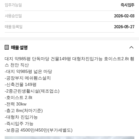
즉시입주
2026-02-03
2026-05-27
매물 설명
대지 약985평 단독마당 건물149평 대형차진입가능 호이스트2.8t 휀
스 천안 직산
-대지 약985평 넓은 마당
-공장부지 메쉬휀스설치
-신축건물 149평
-2종근린생활시설(제조업소)
-호이스트 2.8t
-전력 30kw
-층고 8m(처마기준)
-대형차 진입가능
-즉시입주 가능
-보증금 4500만/450만(부가세별도)