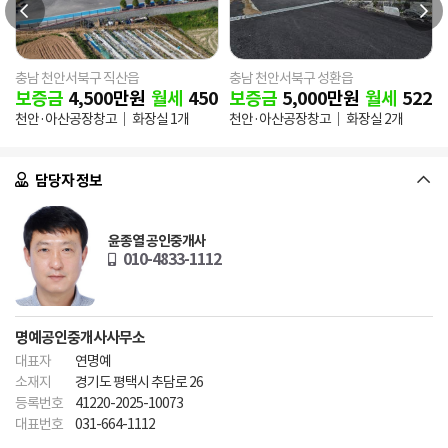
충남 천안서북구 직산읍
충남 천안서북구 성환읍
0
만원
보증금
4,500
만원
월세
450
만원
보증금
5,000
만원
월세
522
만
 1개
천안·아산공장창고
화장실 1개
천안·아산공장창고
화장실 2개
담당자 정보
윤종열 공인중개사
010-4833-1112
명예공인중개사사무소
대표자
연명예
소재지
경기도 평택시 추담로 26
등록번호
41220-2025-10073
대표번호
031-664-1112