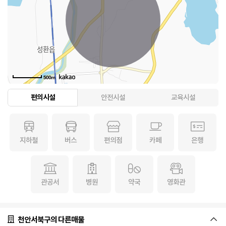
500m
편의시설
안전시설
교육시설
지하철
버스
편의점
카페
은행
관공서
병원
약국
영화관
천안서북구의 다른매물