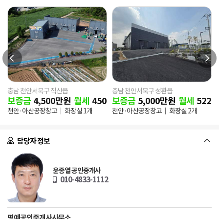
충남 천안서북구 직산읍
충남 천안서북구 성환읍
0
만원
보증금
4,500
만원
월세
450
만원
보증금
5,000
만원
월세
522
만
 1개
천안·아산공장창고
화장실 1개
천안·아산공장창고
화장실 2개
담당자 정보
윤종열 공인중개사
010-4833-1112
명예공인중개사사무소