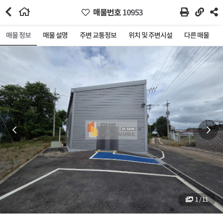
매물번호
10953
매물 정보
매물 설명
주변 교통정보
위치 및 주변시설
다른 매물
1 / 11