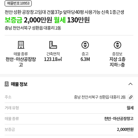
매물번호 10953
천안 성환 공장창고임대 건물37p 앞마당40평 사용가능 신축 1종근생
보증금
2,000
만원
월세
130
만원
충남 천안서북구 성환읍 대홍리 2동
매물 종류
건축면적
층고
층정보
천안·아산공장창
123.18㎡
6.3M
지상 :1층
고
지하 :-층
매물 정보
충남 천안서북구 성환읍 대홍리 2동
월세
천안·아산공장창고
2,000만원