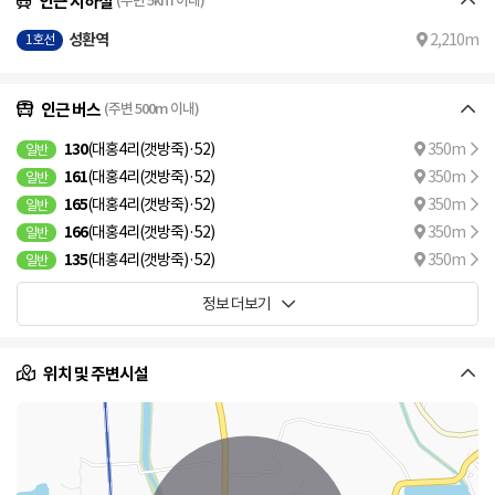
인근 지하철
(주변 5km 이내)
성환역
2,210m
1호선
인근 버스
(주변 500m 이내)
130
(대홍4리(갯방죽)·52)
350m
일반
161
(대홍4리(갯방죽)·52)
350m
일반
165
(대홍4리(갯방죽)·52)
350m
일반
166
(대홍4리(갯방죽)·52)
350m
일반
135
(대홍4리(갯방죽)·52)
350m
일반
정보 더보기
위치 및 주변시설