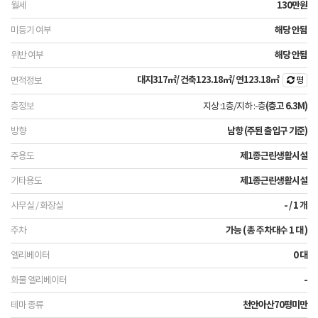
130만원
해당 안됨
해당 안됨
대지
317㎡
/ 건축
123.18㎡
/ 연
123.18㎡
평
지상 :1층
/
지하 :-층
(층고 6.3M)
남향 (주된 출입구 기준)
제1종근린생활시설
제1종근린생활시설
- / 1 개
가능 ( 총 주차대수 1 대 )
0 대
-
천안아산70평미만