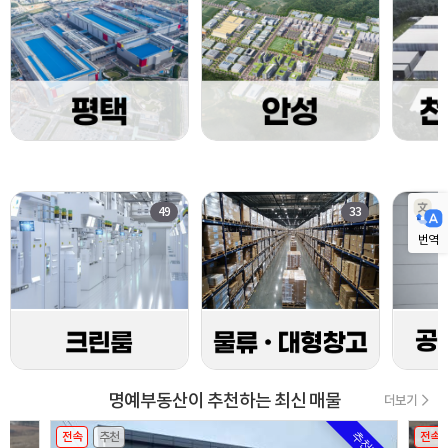
49
33
번역
명예부동산이 추천하는 최신 매물
더보기
전속
추천
전속