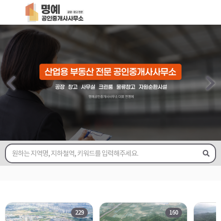
229
160