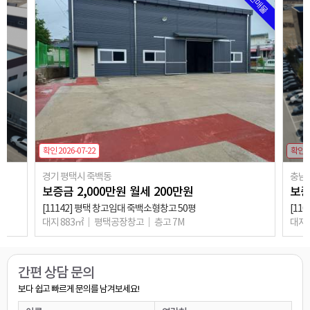
추천매물
확인 2026-07-22
확인 2
경기 평택시 죽백동
충남
보증금
2,000
만원
월세
200
만원
보
[11142] 평택 창고임대 죽백소형창고 50평
[11
대지 883㎡
평택공장창고
층고 7M
대지 
상담완료
관심있습니다~
○○○
0**-****-****
상담완료
임대문의드려요
○○○
0**-****-****
간편 상담 문의
상담완료
보다 쉽고 빠르게 문의를 남겨보세요!
삼성전자 유지보수 하는 소규모 업체인데 혹시 공장으로 써도 가능 한지요
○○○
0**-****-****