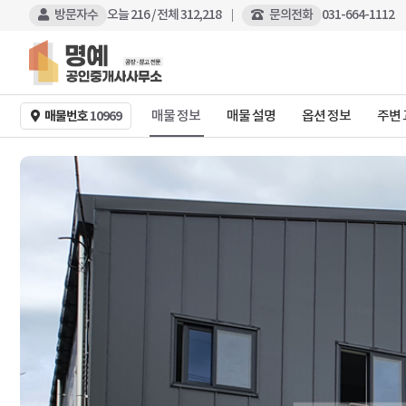
방문자수
오늘
216
/ 전체
312,218
문의전화
031-664-1112
매물 정보
매물 설명
옵션 정보
주변
매물번호
10969