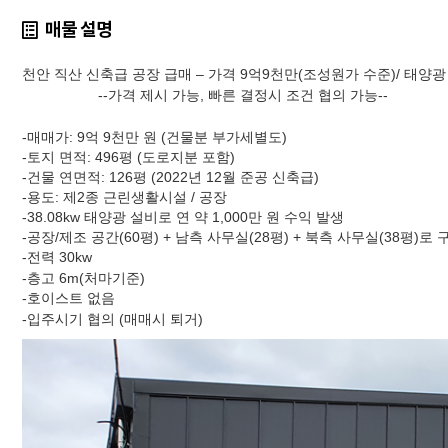
매물 설명
천안 직산 신축급 공장 급매 – 가격 9억9천만(조성원가 수준)/ 태양
--가격 제시 가능, 빠른 결정시 조건 협의 가능--
-매매가: 9억 9천만 원 (건물분 부가세별도)
-토지 면적: 496평 (도로지분 포함)
-건물 연면적: 126평 (2022년 12월 준공 신축급)
-용도: 제2종 근린생활시설 / 공장
-38.08kw 태양광 설비로 연 약 1,000만 원 수익 발생
-공장/제조 공간(60평) + 남측 사무실(28평) + 북측 사무실(38평)로 
-전력 30kw
-층고 6m(처마기준)
-호이스트 없음
-입주시기 협의 (매매시 퇴거)