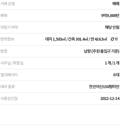
거래 유형
매매
매매
9억9,000만
미등기 여부
해당 안됨
면적정보
대지
1,583㎡
/ 건축
301.4㎡
/ 연
416.5㎡
평
방향
남향 (주된 출입구 기준)
사무실 / 화장실
1 개 / 1 개
엘리베이터
0 대
테마 종류
천안아산150평미만
사용승인일
2022-12-14