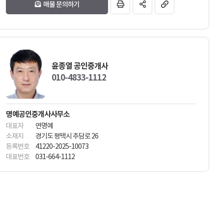
매물 문의하기
윤종열 공인중개사
010-4833-1112
명예공인중개사사무소
대표자
연명예
소재지
경기도 평택시 추담로 26
등록번호
41220-2025-10073
대표번호
031-664-1112