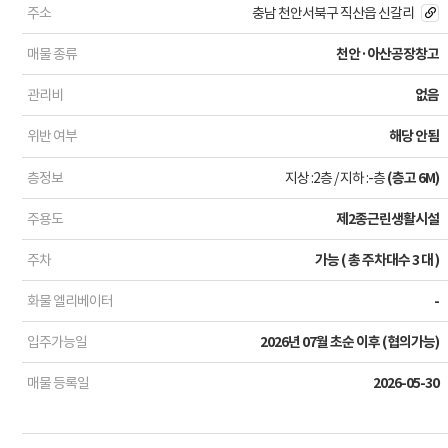
주소
충남 천안서북구 직산읍 신갈리
매물 종류
천안·아산공장창고
관리비
없음
위반 여부
해당 안됨
층정보
지상 :2층
/
지하 :-층
(층고 6M)
주용도
제2종근린생활시설
주차
가능 ( 총 주차대수 3 대 )
화물 엘리베이터
-
입주가능일
2026년 07월 초순 이후 (협의가능)
매물 등록일
2026-05-30