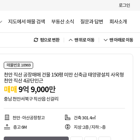
로그인
지도에서 매물 검색
부동산 소식
질문과 답변
회사소개
평으로 변환
맨 위로 이동
맨 아래로 이동
매물번호 10969
천안 직산 공장매매 건물 150평 미만 신축급 태양광설치 사옥형
천안 직산 4공단인근
매매
9
억
9,000
만
충남 천안서북구 직산읍 신갈리
천안·아산공장창고
건축 301.4㎡
층고 6M
지상 :2층
/
지하 :-층